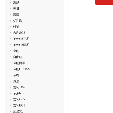
豪越
美日
豪情
优利欧
熊猫
吉利SC3
英伦C5三厢
英伦C5两厢
金刚
自由舰
金刚两厢
金刚CROSS
金鹰
海景
吉利TX4
帝豪RS
吉利GC7
吉利EC8
远景X1