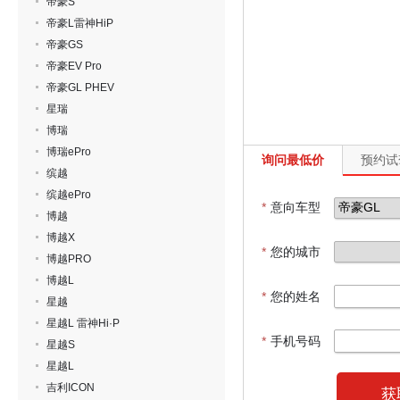
帝豪S
帝豪L雷神HiP
帝豪GS
帝豪EV Pro
帝豪GL PHEV
星瑞
博瑞
博瑞ePro
询问最低价
预约试
缤越
缤越ePro
*
意向车型
博越
博越X
*
您的城市
博越PRO
博越L
*
您的姓名
星越
星越L 雷神Hi·P
*
手机号码
星越S
星越L
吉利ICON
获