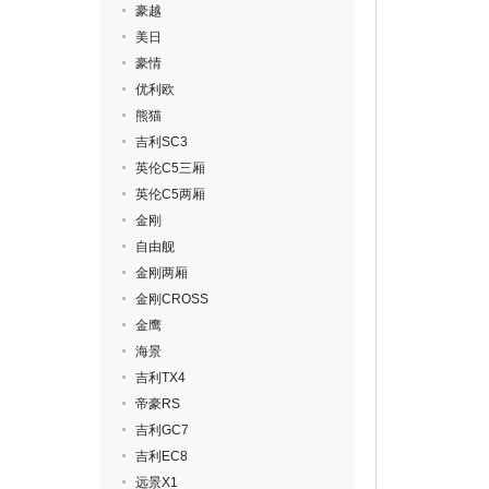
豪越
美日
豪情
优利欧
熊猫
吉利SC3
英伦C5三厢
英伦C5两厢
金刚
自由舰
金刚两厢
金刚CROSS
金鹰
海景
吉利TX4
帝豪RS
吉利GC7
吉利EC8
远景X1