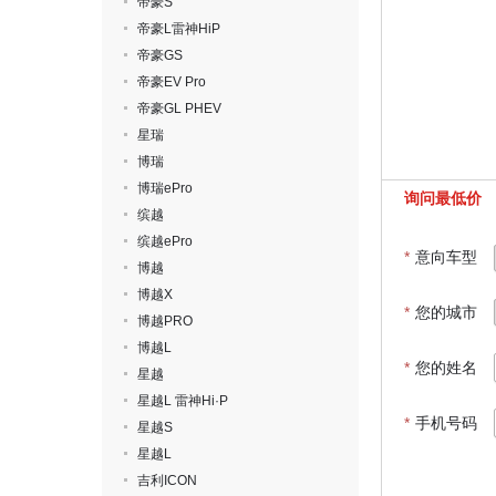
帝豪S
帝豪L雷神HiP
帝豪GS
帝豪EV Pro
帝豪GL PHEV
星瑞
博瑞
博瑞ePro
询问最低价
缤越
缤越ePro
*
意向车型
博越
博越X
*
您的城市
博越PRO
博越L
*
您的姓名
星越
星越L 雷神Hi·P
*
手机号码
星越S
星越L
吉利ICON