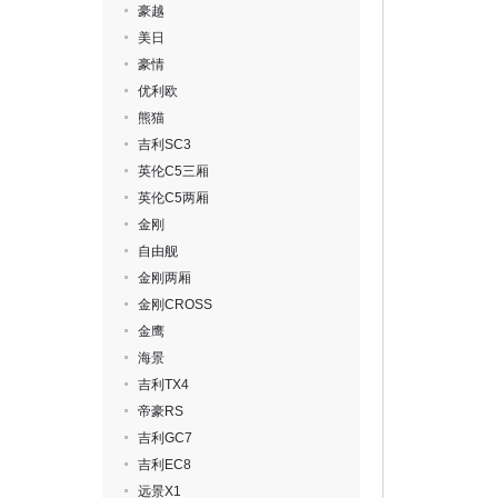
豪越
美日
豪情
优利欧
熊猫
吉利SC3
英伦C5三厢
英伦C5两厢
金刚
自由舰
金刚两厢
金刚CROSS
金鹰
海景
吉利TX4
帝豪RS
吉利GC7
吉利EC8
远景X1