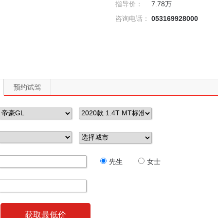
指导价：
7.78万
咨询电话：
053169928000
预约试驾
先生
女士
获取最低价