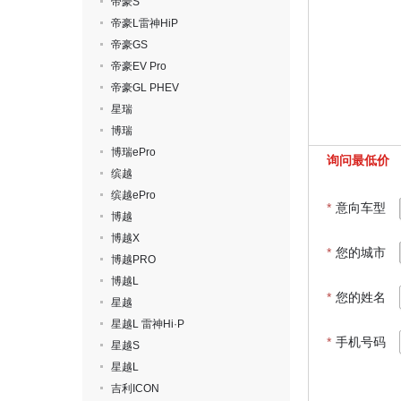
帝豪S
帝豪L雷神HiP
帝豪GS
帝豪EV Pro
帝豪GL PHEV
星瑞
博瑞
博瑞ePro
询问最低价
缤越
缤越ePro
*
意向车型
博越
博越X
*
您的城市
博越PRO
博越L
*
您的姓名
星越
星越L 雷神Hi·P
*
手机号码
星越S
星越L
吉利ICON