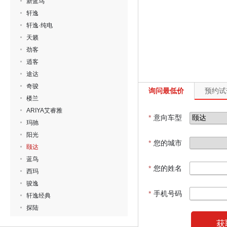
新蓝鸟
轩逸
轩逸·纯电
天籁
劲客
逍客
途达
奇骏
询问最低价
预约试
楼兰
ARIYA艾睿雅
*
意向车型
玛驰
阳光
*
您的城市
颐达
蓝鸟
*
您的姓名
西玛
骏逸
*
手机号码
轩逸经典
探陆
获