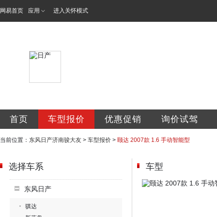
网易首页
应用
进入关怀模式
济南骏大友汽车销
首页
车型报价
优惠促销
询价试驾
当前位置：
东风日产济南骏大友
>
车型报价
>
颐达 2007款 1.6 手动智能型
选择车系
车型
东风日产
骐达