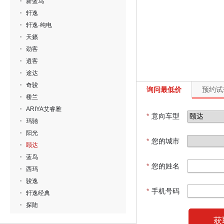
新蓝鸟
轩逸
轩逸·纯电
天籁
劲客
逍客
途达
奇骏
询问最低价
预约试
楼兰
ARIYA艾睿雅
*
意向车型
玛驰
阳光
*
您的城市
颐达
蓝鸟
*
您的姓名
西玛
骏逸
*
手机号码
轩逸经典
探陆
获