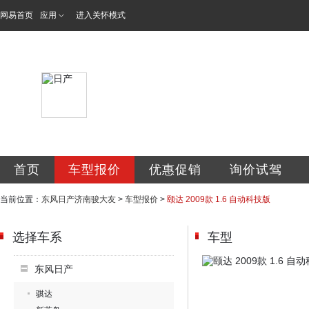
网易首页
应用
进入关怀模式
济南骏大友汽车销
首页
车型报价
优惠促销
询价试驾
当前位置：
东风日产济南骏大友
>
车型报价
>
颐达 2009款 1.6 自动科技版
选择车系
车型
东风日产
骐达