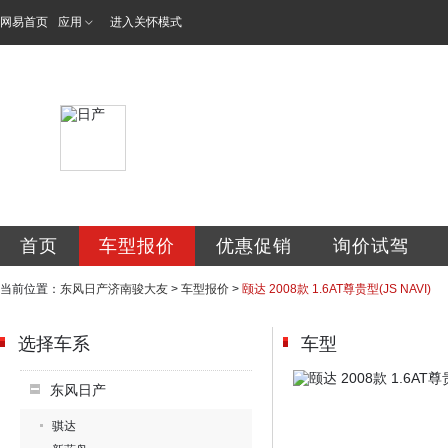
网易首页
应用
进入关怀模式
济南骏大友汽车销
首页
车型报价
优惠促销
询价试驾
当前位置：
东风日产济南骏大友
>
车型报价
>
颐达 2008款 1.6AT尊贵型(JS NAVI)
选择车系
车型
东风日产
骐达