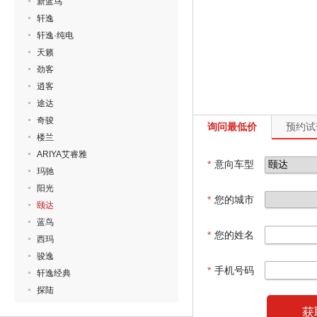
新蓝鸟
轩逸
轩逸·纯电
天籁
劲客
逍客
途达
奇骏
询问最低价
预约试
楼兰
ARIYA艾睿雅
*
意向车型
玛驰
阳光
*
您的城市
颐达
蓝鸟
*
您的姓名
西玛
骏逸
*
手机号码
轩逸经典
探陆
获