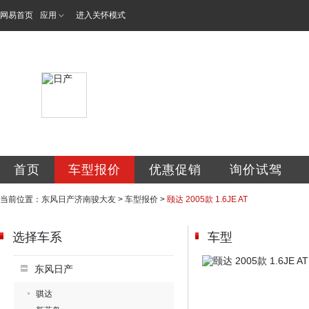
网易首页
应用
进入关怀模式
济南骏大友汽车销
首页
车型报价
优惠促销
询价试驾
当前位置：
东风日产济南骏大友
>
车型报价
>
颐达 2005款 1.6JE AT
选择车系
车型
东风日产
骐达