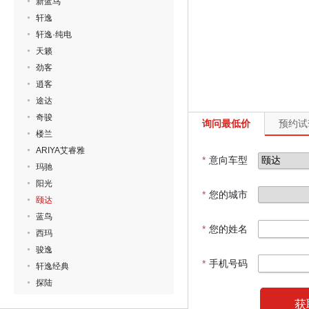
新蓝鸟
轩逸
轩逸·纯电
天籁
劲客
逍客
途达
奇骏
询问最低价
预约试
楼兰
ARIYA艾睿雅
*
意向车型
玛驰
阳光
*
您的城市
颐达
蓝鸟
*
您的姓名
西玛
骏逸
*
手机号码
轩逸经典
探陆
获