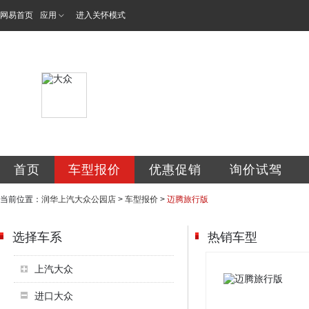
网易首页
应用
进入关怀模式
山东润华天众汽车
首页
车型报价
优惠促销
询价试驾
当前位置：
润华上汽大众公园店
>
车型报价
>
迈腾旅行版
选择车系
热销车型
上汽大众
进口大众