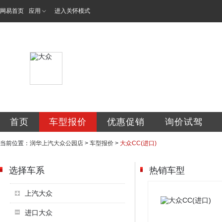
网易首页
应用
进入关怀模式
山东润华天众汽车
首页
车型报价
优惠促销
询价试驾
当前位置：
润华上汽大众公园店
>
车型报价
>
大众CC(进口)
选择车系
热销车型
上汽大众
进口大众